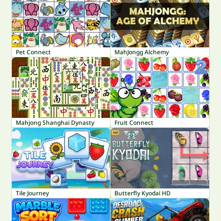
Pet Connect
MahJongg Alchemy
Mahjong Shanghai Dynasty
Fruit Connect
Tile Journey
Butterfly Kyodai HD