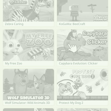
Zebra Caring
KoGaMa: BeeCraft
My Free Zoo
Capybara Evolution: Clicker
Wolf Simulator: Wild Animals 3D
Protect My Dog 2