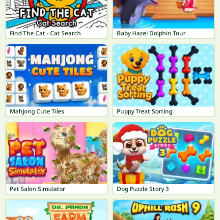
Find The Cat - Cat Search
Baby Hazel Dolphin Tour
Mahjong Cute Tiles
Puppy Treat Sorting
Pet Salon Simulator
Dog Puzzle Story 3