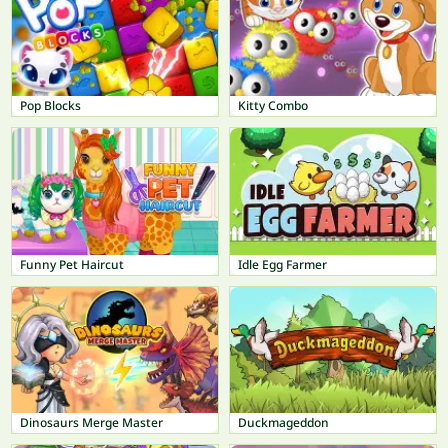
Pop Blocks
Kitty Combo
Funny Pet Haircut
Idle Egg Farmer
Dinosaurs Merge Master
Duckmageddon