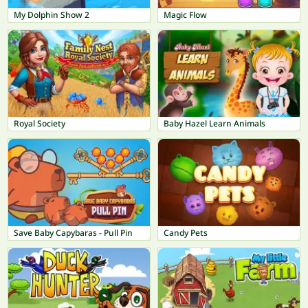
My Dolphin Show 2
Magic Flow
Royal Society
Baby Hazel Learn Animals
Save Baby Capybaras - Pull Pin
Candy Pets