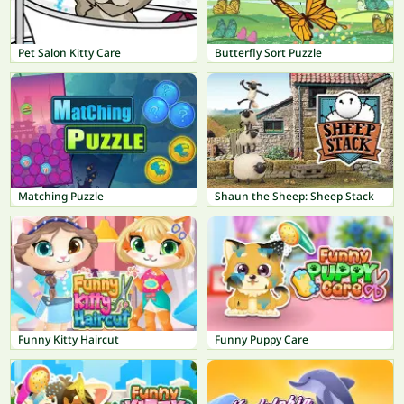
Pet Salon Kitty Care
Butterfly Sort Puzzle
Matching Puzzle
Shaun the Sheep: Sheep Stack
Funny Kitty Haircut
Funny Puppy Care