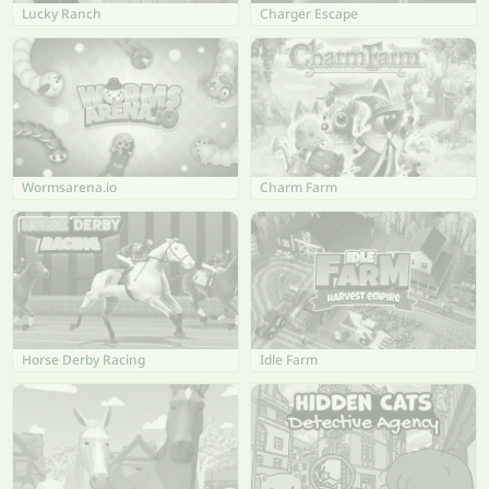
Lucky Ranch
Charger Escape
Wormsarena.io
Charm Farm
Horse Derby Racing
Idle Farm