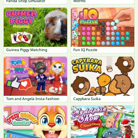
Panda Shop Simulator
Worms
Guinea Piggy Matching
Fun IQ Puzzle
Tom and Angela Insta Fashion
Capybara Suika