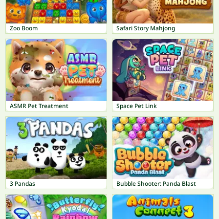
Zoo Boom
Safari Story Mahjong
ASMR Pet Treatment
Space Pet Link
3 Pandas
Bubble Shooter: Panda Blast