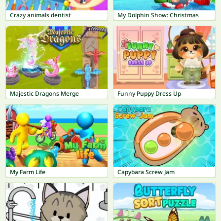
Crazy animals dentist
My Dolphin Show: Christmas
Majestic Dragons Merge
Funny Puppy Dress Up
My Farm Life
Capybara Screw Jam