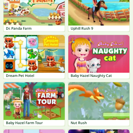
Dr. Panda Farm
Uphill Rush 9
Dream Pet Hotel
Baby Hazel Naughty Cat
Baby Hazel Farm Tour
Nut Rush