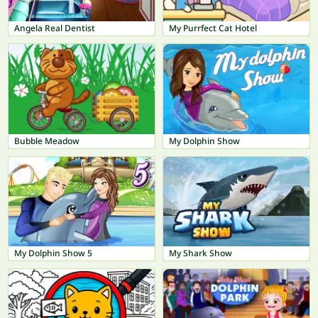
Angela Real Dentist
My Purrfect Cat Hotel
Bubble Meadow
My Dolphin Show
My Dolphin Show 5
My Shark Show