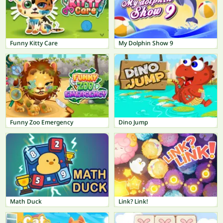
Funny Kitty Care
My Dolphin Show 9
Funny Zoo Emergency
Dino Jump
Math Duck
Link? Link!