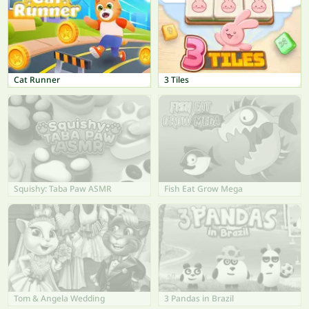
Cat Runner
3 Tiles
Squishy: Taba Paw ASMR
Fish Eat Grow Mega
Tom & Angela Wedding
3 Pandas in Brazil