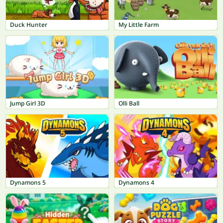
Duck Hunter
My Little Farm
Jump Girl 3D
Olli Ball
Dynamons 5
Dynamons 4