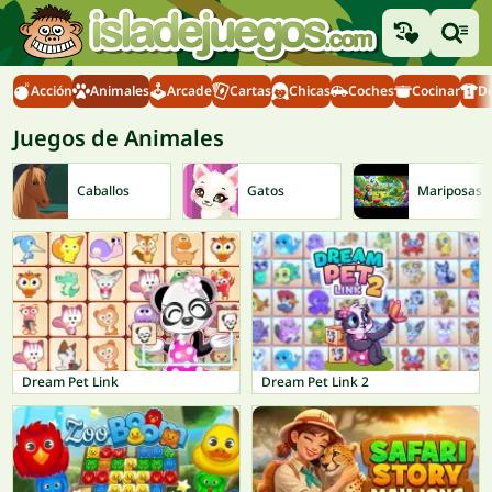
Acción
Animales
Arcade
Cartas
Chicas
Coches
Cocinar
D
Juegos de Animales
Caballos
Gatos
Mariposas
Dream Pet Link
Dream Pet Link 2