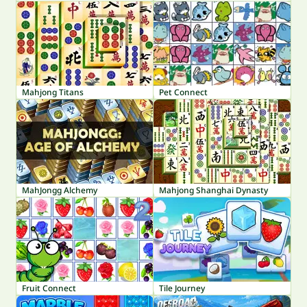
Mahjong Titans
Pet Connect
MahJongg Alchemy
Mahjong Shanghai Dynasty
Fruit Connect
Tile Journey