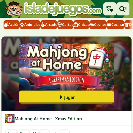
Acción
Animales
Arcade
Cartas
Chicas
Coches
Cocinar
D
Jugar
Mahjong At Home - Xmas Edition