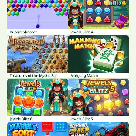
Bubble Shooter
Jewels Blitz 4
Treasures of the Mystic Sea
Mahjong Match
Jewels Blitz 6
Jewels Blitz 5