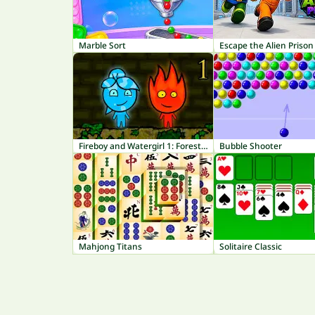
Marble Sort
Escape the Alien Prison
Fireboy and Watergirl 1: Forest Temple
Bubble Shooter
Mahjong Titans
Solitaire Classic