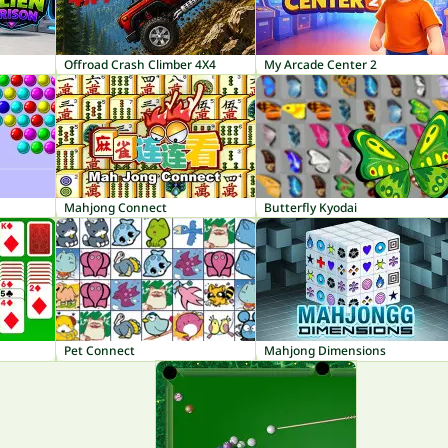
Offroad Crash Climber 4X4
My Arcade Center 2
Mahjong Connect
Butterfly Kyodai
Pet Connect
Mahjong Dimensions