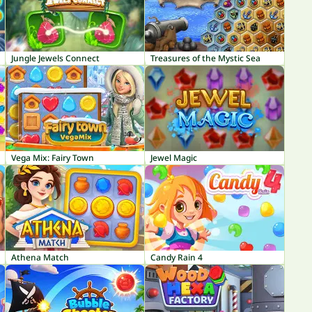
Jungle Jewels Connect
Treasures of the Mystic Sea
Vega Mix: Fairy Town
Jewel Magic
Athena Match
Candy Rain 4