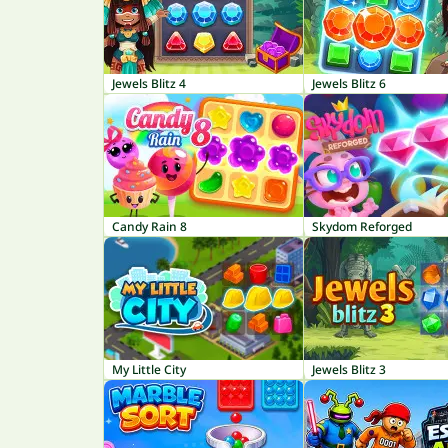
Jewels Blitz 4
Jewels Blitz 6
Candy Rain 8
Skydom Reforged
My Little City
Jewels Blitz 3