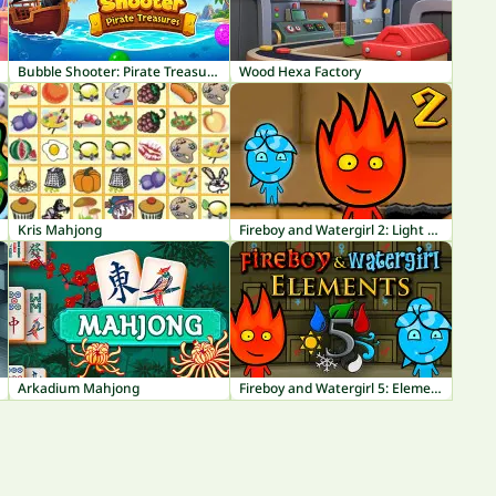
Bubble Shooter: Pirate Treasures
Wood Hexa Factory
Kris Mahjong
Fireboy and Watergirl 2: Light Temple
Arkadium Mahjong
Fireboy and Watergirl 5: Elements