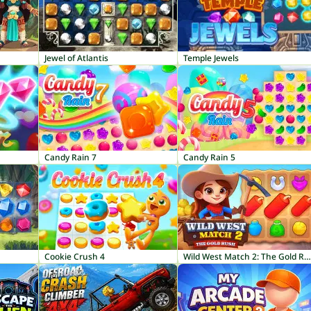
Jewel of Atlantis
Temple Jewels
Candy Rain 7
Candy Rain 5
Cookie Crush 4
Wild West Match 2: The Gold Rush