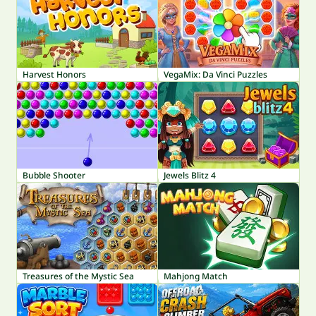
Harvest Honors
VegaMix: Da Vinci Puzzles
Bubble Shooter
Jewels Blitz 4
Treasures of the Mystic Sea
Mahjong Match