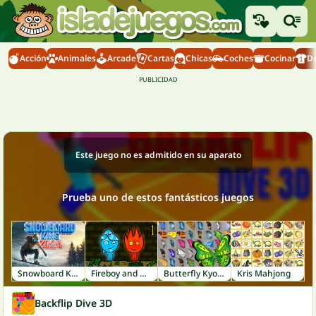
Acción
Animales
Arcade
Cartas
Chicas
Coches
Cocinar
D
Este juego no es admitido en su aparato
Prueba uno de estos fantásticos juegos
Snowboard King 2024
Fireboy and Watergirl 1: Forest Temple
Butterfly Kyodai
Kris Mahjong
Backflip Dive 3D