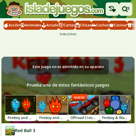
Acción
Animales
Arcade
Cartas
Chicas
Coches
Cocinar
D
Este juego no es admitido en su aparato
Prueba uno de estos fantásticos juegos
NUEVO
Fireboy and Watergirl 1: Forest Temple
Fireboy and Watergirl 2: Light Temple
Offroad Crash Climber 4X4
Fireboy & Watergirl 7: Friends
Red Ball 3