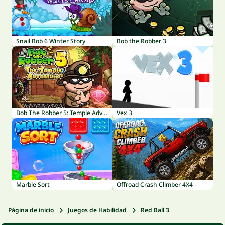
Snail Bob 6 Winter Story
Bob the Robber 3
Bob The Robber 5: Temple Adventure
Vex 3
Marble Sort
Offroad Crash Climber 4X4
Página de inicio
Juegos de Habilidad
Red Ball 3