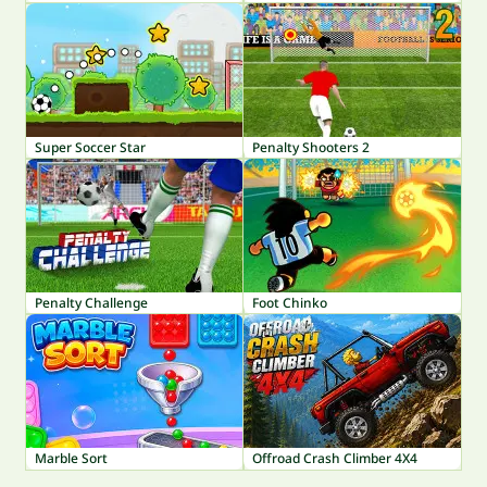
Super Soccer Star
Penalty Shooters 2
Penalty Challenge
Foot Chinko
Marble Sort
Offroad Crash Climber 4X4