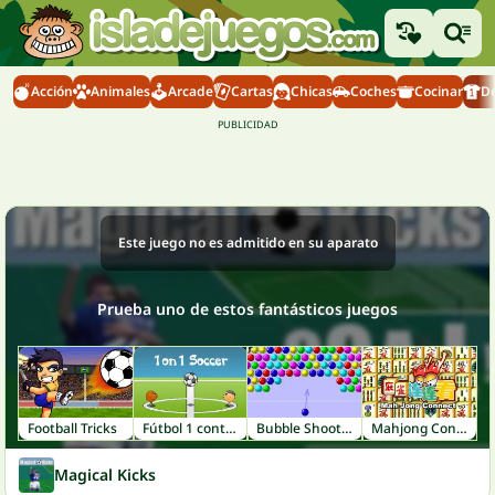
Acción
Animales
Arcade
Cartas
Chicas
Coches
Cocinar
D
Este juego no es admitido en su aparato
Prueba uno de estos fantásticos juegos
Football Tricks
Fútbol 1 contra 1
Bubble Shooter
Mahjong Connect
Magical Kicks