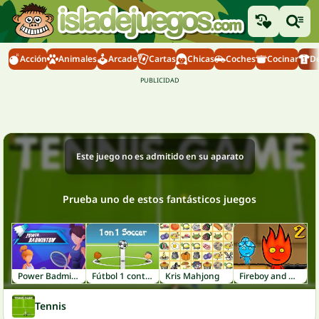
Acción
Animales
Arcade
Cartas
Chicas
Coches
Cocinar
D
Este juego no es admitido en su aparato
Prueba uno de estos fantásticos juegos
Power Badminton
Fútbol 1 contra 1
Kris Mahjong
Fireboy and Watergirl 2: Light Temple
Tennis