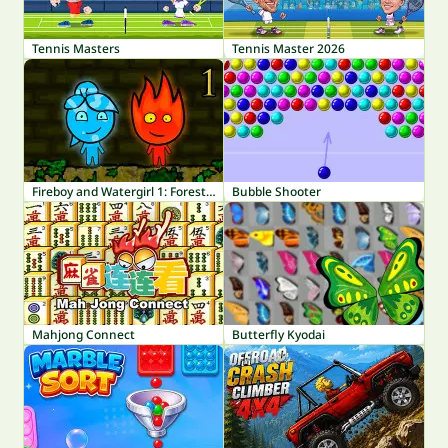
Tennis Masters
Tennis Master 2026
Fireboy and Watergirl 1: Forest Temple
Bubble Shooter
Mahjong Connect
Butterfly Kyodai