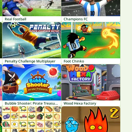
Real Football
Champions FC
Penalty Challenge Multiplayer
Foot Chinko
Bubble Shooter: Pirate Treasures
Wood Hexa Factory