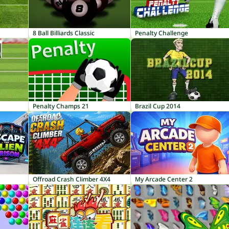
8 Ball Billiards Classic
Penalty Challenge
Penalty Champs 21
Brazil Cup 2014
Offroad Crash Climber 4X4
My Arcade Center 2