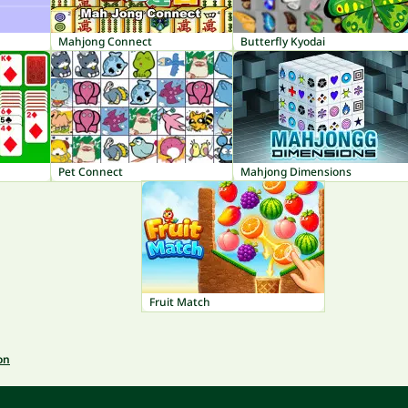
Mahjong Connect
Butterfly Kyodai
Pet Connect
Mahjong Dimensions
Fruit Match
on