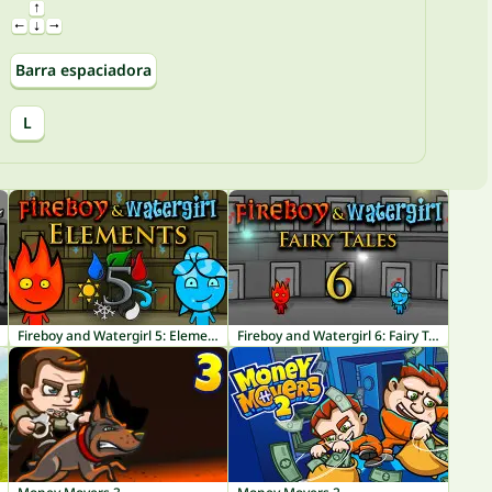
Barra espaciadora
L
Fireboy and Watergirl 5: Elements
Fireboy and Watergirl 6: Fairy Tales