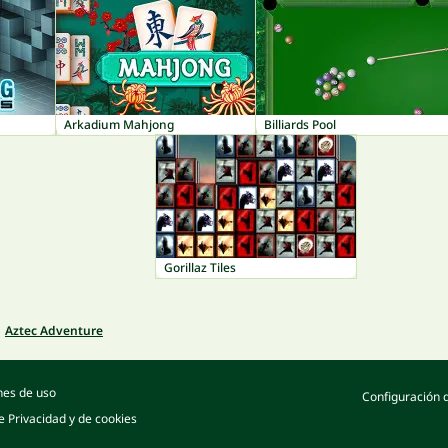
Arkadium Mahjong
Billiards Pool
Gorillaz Tiles
Aztec Adventure
nes de uso
Configuración 
de Privacidad y de cookies