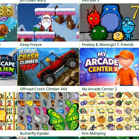
Jim Loves Mary
Red Ball 3
y
Deep Freeze
Fireboy & Watergirl 7: Friends
Offroad Crash Climber 4X4
My Arcade Center 2
Butterfly Kyodai
Kris Mahjong