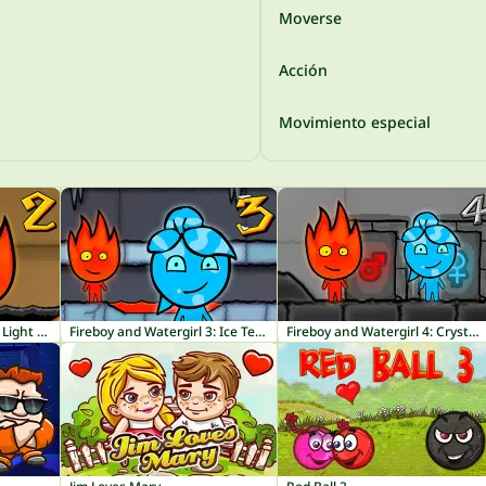
Moverse
Acción
Movimiento especial
Fireboy and Watergirl 2: Light Temple
Fireboy and Watergirl 3: Ice Temple
Fireboy and Watergirl 4: Crystal Temple