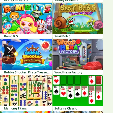
Money Movers 3
Money Movers 2
Bomb It 5
Snail Bob 5
Bubble Shooter: Pirate Treasures
Wood Hexa Factory
Mahjong Titans
Solitaire Classic