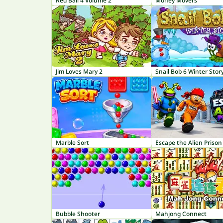
Red Ball 4 Volume 2
Money Movers
Jim Loves Mary 2
Snail Bob 6 Winter Stor
Marble Sort
Escape the Alien Prison
Bubble Shooter
Mahjong Connect