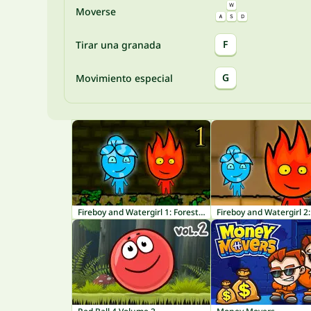
Moverse
F
Tirar una granada
G
Movimiento especial
Fireboy and Watergirl 1: Forest Temple