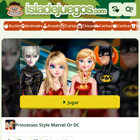
Acción
Animales
Arcade
Cartas
Chicas
Coches
Cocinar
D
Jugar
Princesses Style Marvel Or DC