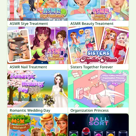
ASMR Stye Treatment
ASMR Beauty Treatment
ASMR Nail Treatment
Sisters Together Forever
Romantic Wedding Day
Organization Princess