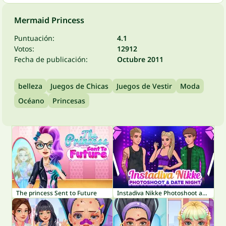
Mermaid Princess
Puntuación:
4.1
Votos:
12912
Fecha de publicación:
Octubre 2011
belleza
Juegos de Chicas
Juegos de Vestir
Moda
Océano
Princesas
The princess Sent to Future
Instadiva Nikke Photoshoot and Date Night