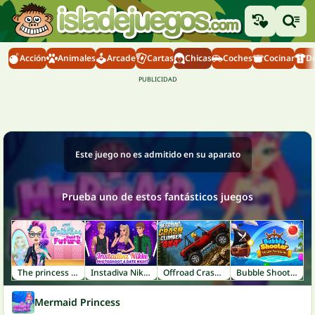
Acción
Animales
Arcade
Cartas
Chicas
Coches
Cocinar
D
Este juego no es admitido en su aparato
Prueba uno de estos fantásticos juegos
The princess Sent to Future
Instadiva Nikke Photoshoot and Date Night
Offroad Crash Climber 4X4
Bubble Shooter: Pirate Treasures
Mermaid Princess