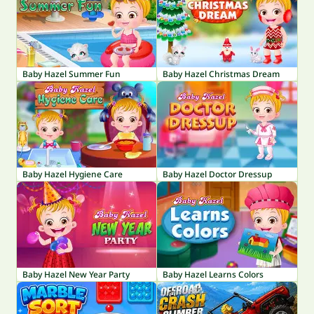
Baby Hazel Summer Fun
Baby Hazel Christmas Dream
Baby Hazel Hygiene Care
Baby Hazel Doctor Dressup
Baby Hazel New Year Party
Baby Hazel Learns Colors