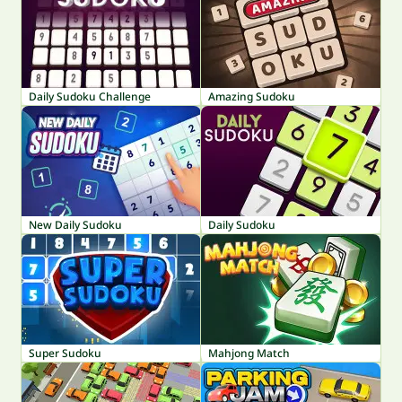
Daily Sudoku Challenge
Amazing Sudoku
New Daily Sudoku
Daily Sudoku
Super Sudoku
Mahjong Match