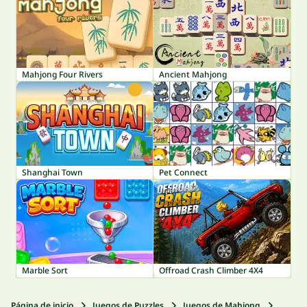
Mahjong Four Rivers
Ancient Mahjong
Shanghai Town
Pet Connect
Marble Sort
Offroad Crash Climber 4X4
Página de inicio
Juegos de Puzzles
Juegos de Mahjong