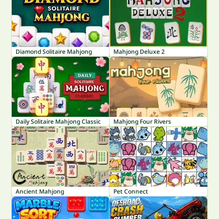
Diamond Solitaire Mahjong
Mahjong Deluxe 2
Daily Solitaire Mahjong Classic
Mahjong Four Rivers
Ancient Mahjong
Pet Connect