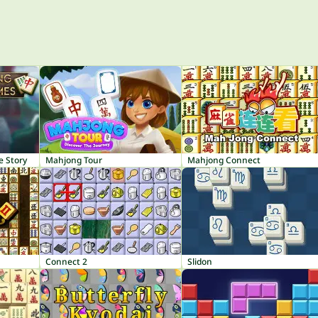
e Story
Mahjong Tour
Mahjong Connect
Connect 2
Slidon