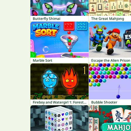
Butterfly Shimai
The Great Mahjong
Marble Sort
Escape the Alien Prison
Fireboy and Watergirl 1: Forest Temple
Bubble Shooter