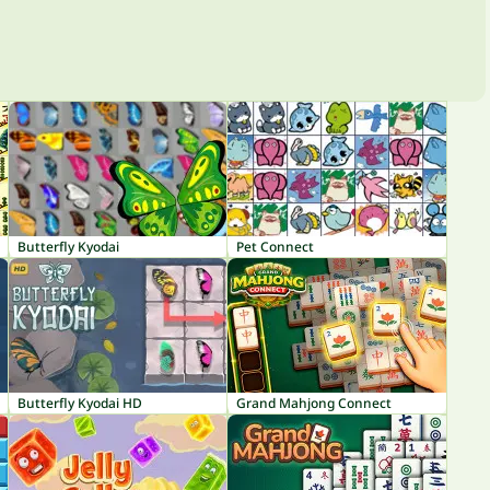
Butterfly Kyodai
Pet Connect
Butterfly Kyodai HD
Grand Mahjong Connect