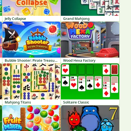
Jelly Collapse
Grand Mahjong
Bubble Shooter: Pirate Treasures
Wood Hexa Factory
Mahjong Titans
Solitaire Classic