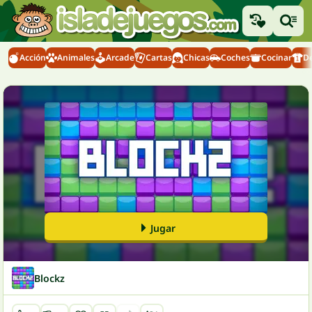
Acción
Animales
Arcade
Cartas
Chicas
Coches
Cocinar
D
Jugar
Blockz