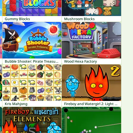
Gummy Blocks
Mushroom Blocks
Bubble Shooter: Pirate Treasures
Wood Hexa Factory
Kris Mahjong
Fireboy and Watergirl 2: Light Temple