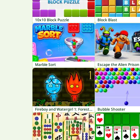
10x10 Block Puzzle
Block Blast
Marble Sort
Escape the Alien Prison
Fireboy and Watergirl 1: Forest Temple
Bubble Shooter