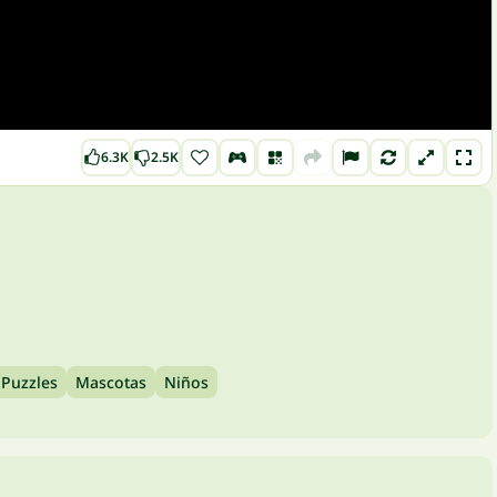
6.3K
2.5K
 Puzzles
Mascotas
Niños