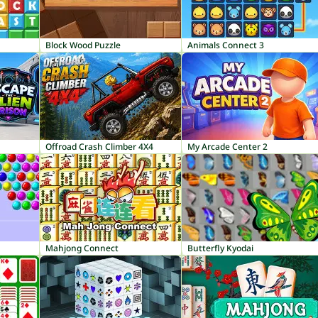
Block Wood Puzzle
Animals Connect 3
Offroad Crash Climber 4X4
My Arcade Center 2
Mahjong Connect
Butterfly Kyodai