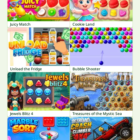
Juicy Match
Cookie Land
Unload the Fridge
Bubble Shooter
Jewels Blitz 4
Treasures of the Mystic Sea