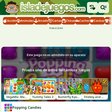
Acción
Animales
Arcade
Cartas
Chicas
Coches
Cocinar
D
Este juego no es admitido en su aparato
Prueba uno de estos fantásticos juegos
VegaMix: Match-3 Village
Yummy Tales 3
Butterfly Kyodai
Fireboy and Watergirl 2: Light Temple
Popping Candies