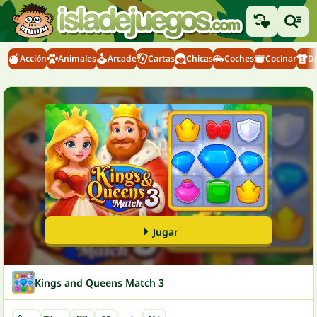
Acción
Animales
Arcade
Cartas
Chicas
Coches
Cocinar
D
Jugar
Kings and Queens Match 3