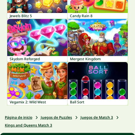
Jewels Blitz 5
Candy Rain 8
Skydom Reforged
Mergest Kingdom
Vegamix 2: Wild West
Ball Sort
Página de inicio
Juegos de Puzzles
Juegos de Match 3
Kings and Queens Match 3