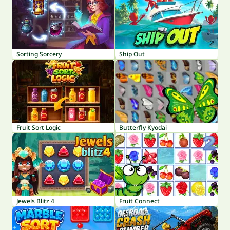
Sorting Sorcery
Ship Out
Fruit Sort Logic
Butterfly Kyodai
Jewels Blitz 4
Fruit Connect