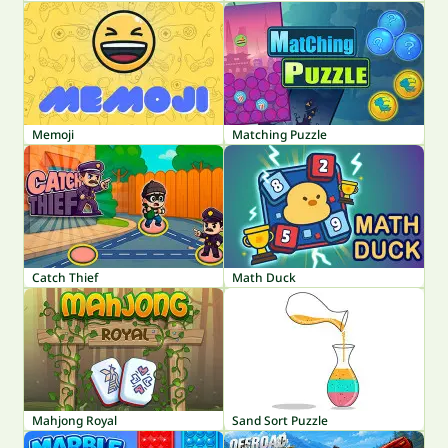
Memoji
Matching Puzzle
Catch Thief
Math Duck
Mahjong Royal
Sand Sort Puzzle