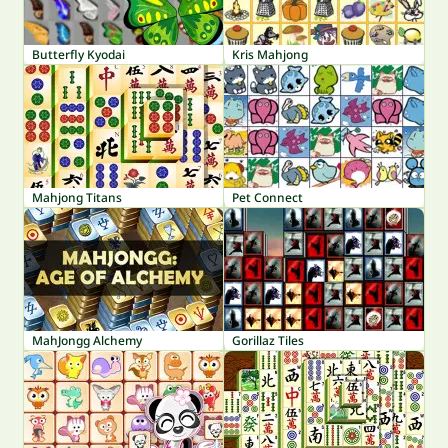
Butterfly Kyodai
Kris Mahjong
Mahjong Titans
Pet Connect
MahJongg Alchemy
Gorillaz Tiles