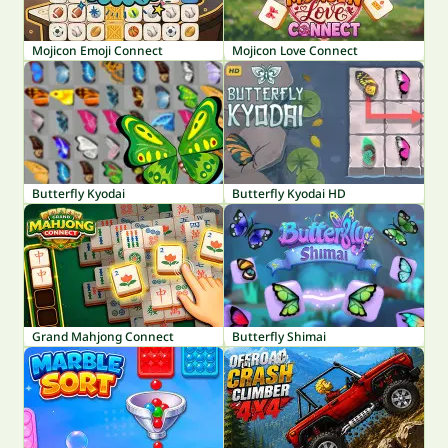
Mojicon Emoji Connect
Mojicon Love Connect
Butterfly Kyodai
Butterfly Kyodai HD
Grand Mahjong Connect
Butterfly Shimai