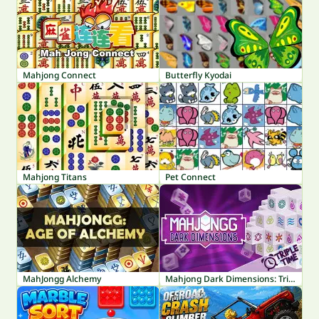
Mahjong Connect
Butterfly Kyodai
Mahjong Titans
Pet Connect
MahJongg Alchemy
Mahjong Dark Dimensions: Triple Time