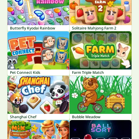
Butterfly Kyodai Rainbow
Solitaire Mahjong Farm 2
Pet Connect Kids
Farm Triple Match
Shanghai Chef
Bubble Meadow