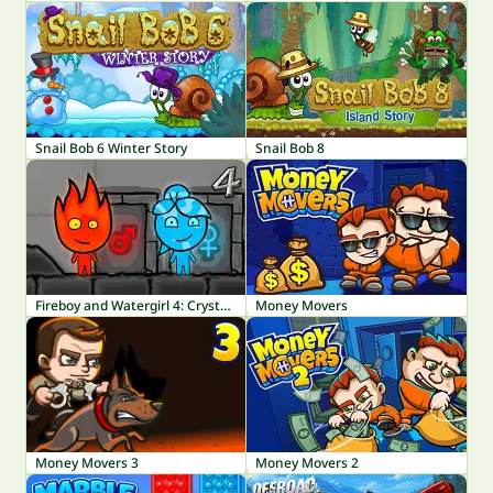
Snail Bob 6 Winter Story
Snail Bob 8
Fireboy and Watergirl 4: Crystal Temple
Money Movers
Money Movers 3
Money Movers 2