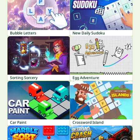
Bubble Letters
New Daily Sudoku
Sorting Sorcery
Egg Adventure
Car Paint
Crossword Island