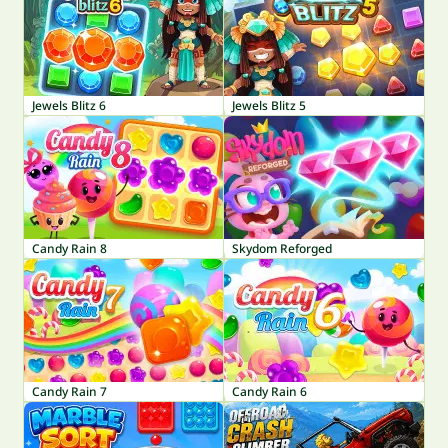
Jewels Blitz 6
Jewels Blitz 5
Candy Rain 8
Skydom Reforged
Candy Rain 7
Candy Rain 6