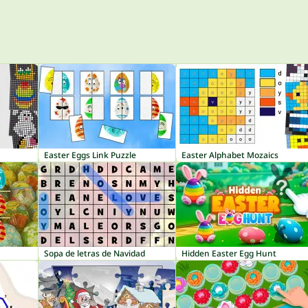
Easter Eggs Link Puzzle
Easter Alphabet Mozaics
Sopa de letras de Navidad
Hidden Easter Egg Hunt