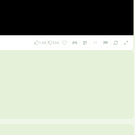
1.6K
334