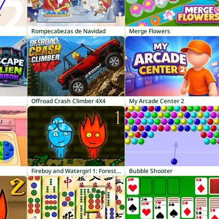
Rompecabezas de Navidad
Merge Flowers
Offroad Crash Climber 4X4
My Arcade Center 2
Fireboy and Watergirl 1: Forest Temple
Bubble Shooter