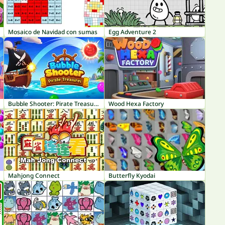
Mosaico de Navidad con sumas
Egg Adventure 2
Bubble Shooter: Pirate Treasures
Wood Hexa Factory
Mahjong Connect
Butterfly Kyodai