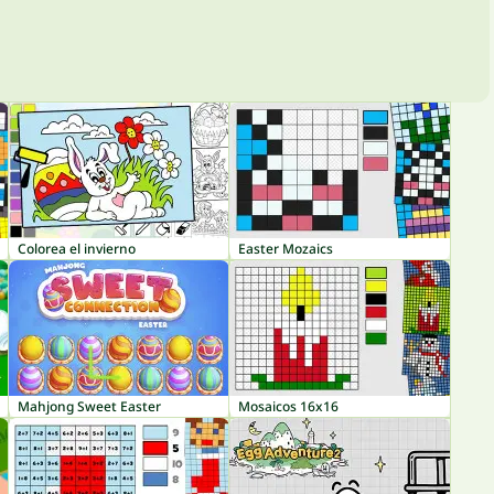
Colorea el invierno
Easter Mozaics
Mahjong Sweet Easter
Mosaicos 16x16