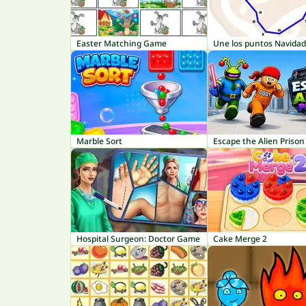
Easter Matching Game
Une los puntos Navidad
Marble Sort
Escape the Alien Prison
Hospital Surgeon: Doctor Game
Cake Merge 2