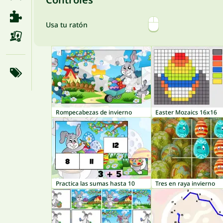
Usa tu ratón
Rompecabezas de invierno
Easter Mozaics 16x16
Practica las sumas hasta 10
Tres en raya invierno