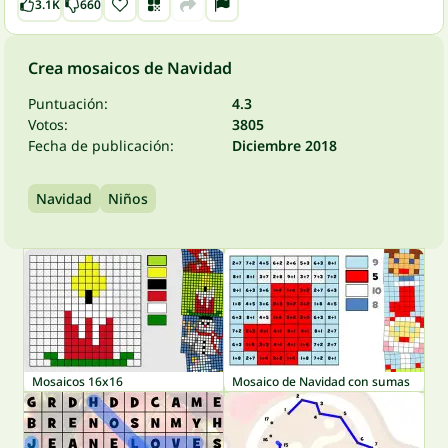
3.1K
660
Crea mosaicos de Navidad
Puntuación:
4.3
Votos:
3805
Fecha de publicación:
Diciembre 2018
Navidad
Niños
Mosaicos 16x16
Mosaico de Navidad con sumas