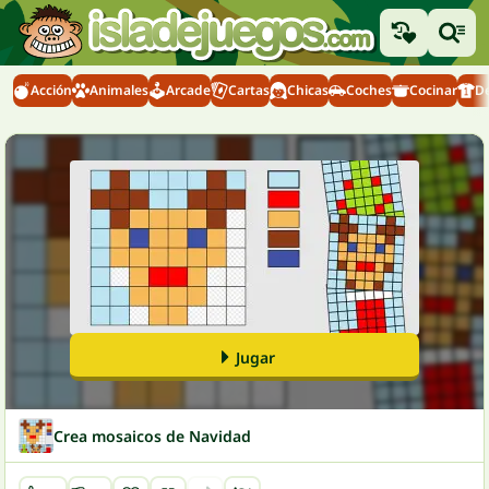
Acción
Animales
Arcade
Cartas
Chicas
Coches
Cocinar
D
Jugar
Crea mosaicos de Navidad