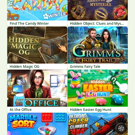
Find The Candy Winter
Hidden Object: Clues and Mysteries
Hidden Magic OG
Grimms Fairy Tale
At the Office
Hidden Easter Egg Hunt