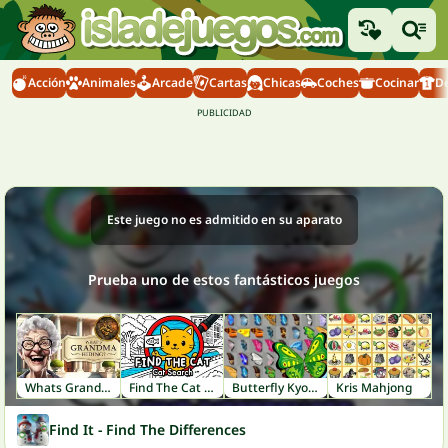
Acción
Animales
Arcade
Cartas
Chicas
Coches
Cocinar
D
Este juego no es admitido en su aparato
Prueba uno de estos fantásticos juegos
Whats Grandma Hiding
Find The Cat - Cat Search
Butterfly Kyodai
Kris Mahjong
Find It - Find The Differences