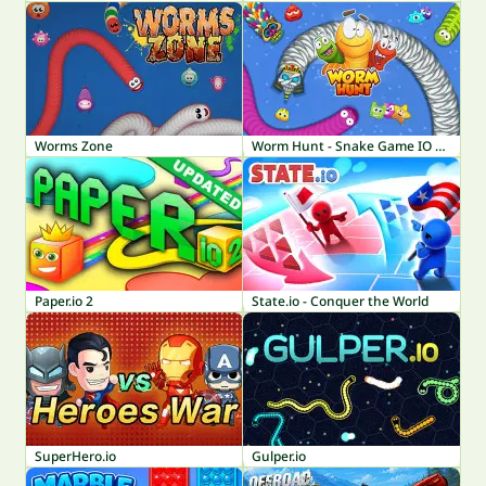
Worms Zone
Worm Hunt - Snake Game IO Zone
Paper.io 2
State.io - Conquer the World
SuperHero.io
Gulper.io