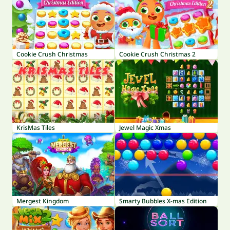
Cookie Crush Christmas
Cookie Crush Christmas 2
KrisMas Tiles
Jewel Magic Xmas
Mergest Kingdom
Smarty Bubbles X-mas Edition