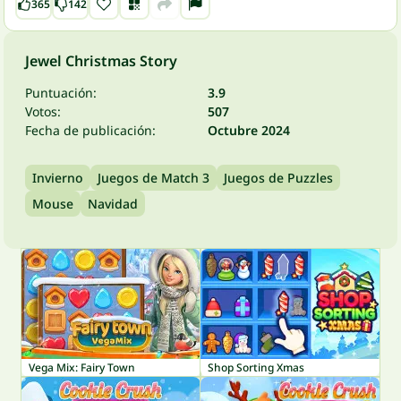
365
142
Jewel Christmas Story
Puntuación:
3.9
Votos:
507
Fecha de publicación:
Octubre 2024
Invierno
Juegos de Match 3
Juegos de Puzzles
Mouse
Navidad
Vega Mix: Fairy Town
Shop Sorting Xmas