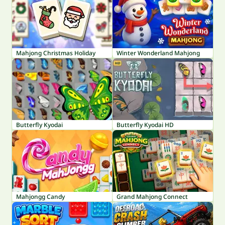
Mahjong Christmas Holiday
Winter Wonderland Mahjong
Butterfly Kyodai
Butterfly Kyodai HD
Mahjongg Candy
Grand Mahjong Connect