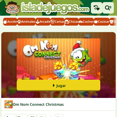
Acción
Animales
Arcade
Cartas
Chicas
Coches
Cocinar
D
Jugar
Om Nom Connect Christmas