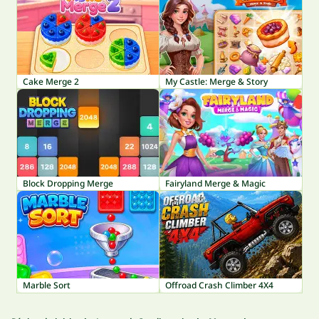
Cake Merge 2
My Castle: Merge & Story
Block Dropping Merge
Fairyland Merge & Magic
Marble Sort
Offroad Crash Climber 4X4