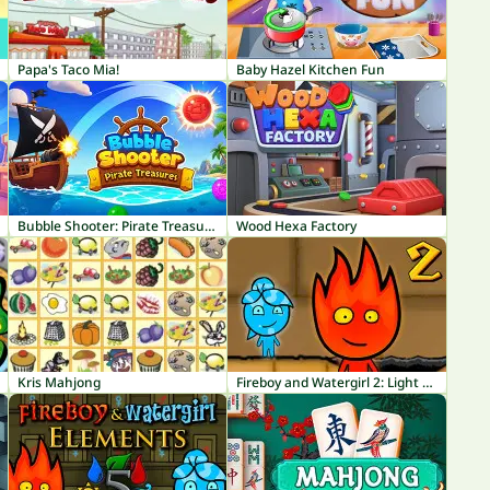
Papa's Taco Mia!
Baby Hazel Kitchen Fun
Bubble Shooter: Pirate Treasures
Wood Hexa Factory
Kris Mahjong
Fireboy and Watergirl 2: Light Temple