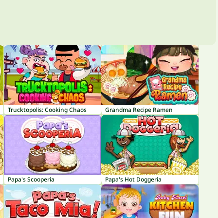
Trucktopolis: Cooking Chaos
Grandma Recipe Ramen
Papa's Scooperia
Papa's Hot Doggeria