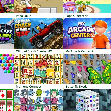
Papa Louie
Papa's Freezeria
Offroad Crash Climber 4X4
My Arcade Center 2
Mahjong Connect
Butterfly Kyodai