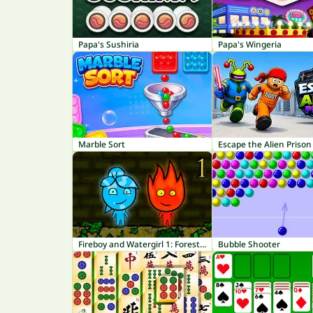
Papa's Sushiria
Papa's Wingeria
Marble Sort
Escape the Alien Prison
Fireboy and Watergirl 1: Forest Temple
Bubble Shooter