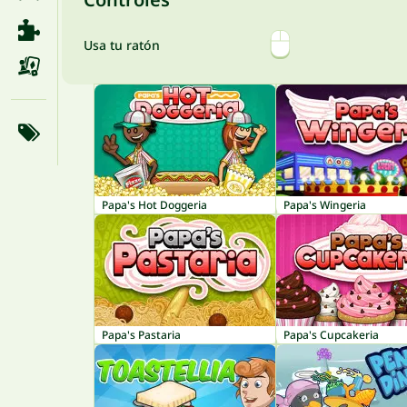
Usa tu ratón
Papa's Hot Doggeria
Papa's Wingeria
Papa's Pastaria
Papa's Cupcakeria