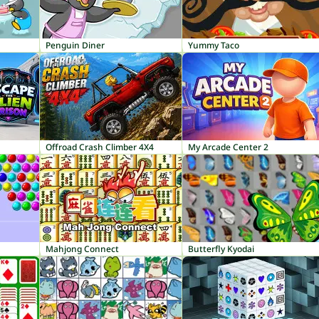
Penguin Diner
Yummy Taco
Offroad Crash Climber 4X4
My Arcade Center 2
Mahjong Connect
Butterfly Kyodai