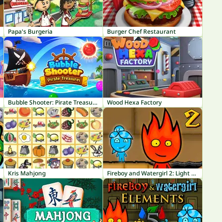
Papa's Burgeria
Burger Chef Restaurant
Bubble Shooter: Pirate Treasures
Wood Hexa Factory
Kris Mahjong
Fireboy and Watergirl 2: Light Temple