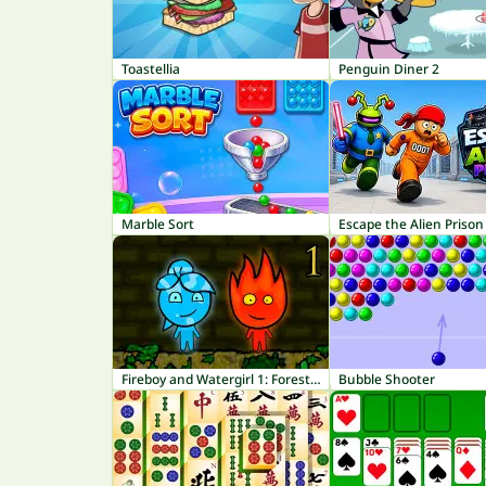
Toastellia
Penguin Diner 2
Marble Sort
Escape the Alien Prison
Fireboy and Watergirl 1: Forest Temple
Bubble Shooter