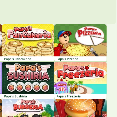
Papa's Pancakeria
Papa's Pizzeria
Papa's Sushiria
Papa's Freezeria