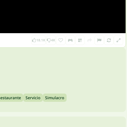
18.1K
4K
estaurante
Servicio
Simulacro