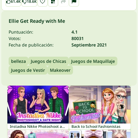
61.4K
18.6K
Ellie Get Ready with Me
Puntuación:
4.1
Votos:
80031
Fecha de publicación:
Septiembre 2021
belleza
Juegos de Chicas
Juegos de Maquillaje
Juegos de Vestir
Makeover
Instadiva Nikke Photoshoot and Date Night
Back to School Fashionistas