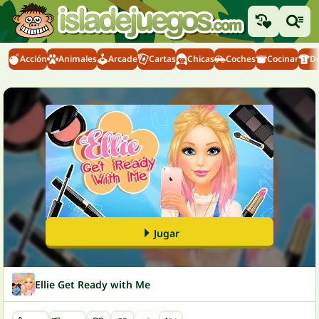
Acción
Animales
Arcade
Cartas
Chicas
Coches
Cocinar
D
Jugar
Ellie Get Ready with Me