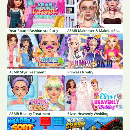
Year Round Fashionista Curly
ASMR Makeover & Makeup Studio
ASMR Stye Treatment
Princess Rivalry
ASMR Beauty Treatment
Elizas Heavenly Wedding