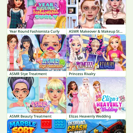
Year Round Fashionista Curly
ASMR Makeover & Makeup Studio
ASMR Stye Treatment
Princess Rivalry
ASMR Beauty Treatment
Elizas Heavenly Wedding