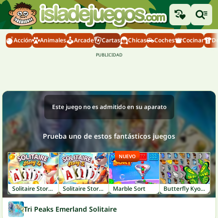
Acción
Animales
Arcade
Cartas
Chicas
Coches
Cocinar
D
Este juego no es admitido en su aparato
Prueba uno de estos fantásticos juegos
NUEVO
Solitaire Story Tripeaks 4
Solitaire Story TriPeaks 5
Marble Sort
Butterfly Kyodai
Tri Peaks Emerland Solitaire