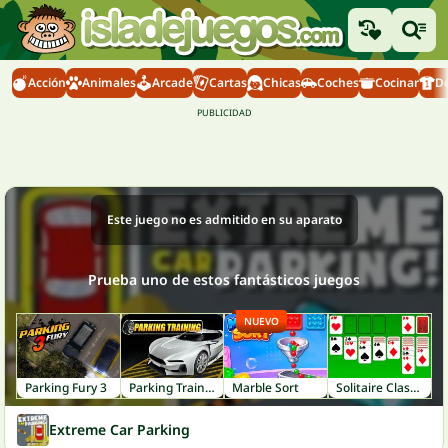
Acción
Animales
Arcade
Cartas
Chicas
Coches
Cocinar
D
Este juego no es admitido en su aparato
Prueba uno de estos fantásticos juegos
NUEVO
Parking Fury 3
Parking Training
Marble Sort
Solitaire Classic
Extreme Car Parking