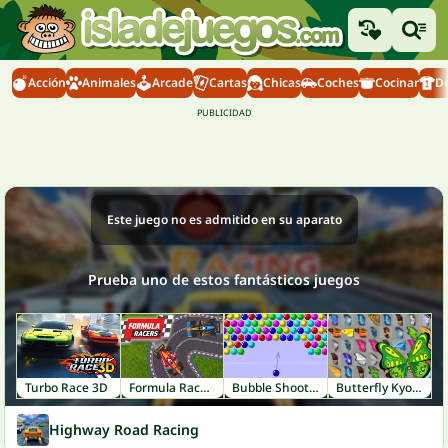
Acción
Animales
Arcade
Cartas
Chicas
Coches
Cocinar
D
Este juego no es admitido en su aparato
Prueba uno de estos fantásticos juegos
Turbo Race 3D
Formula Racers
Bubble Shooter
Butterfly Kyodai
Highway Road Racing