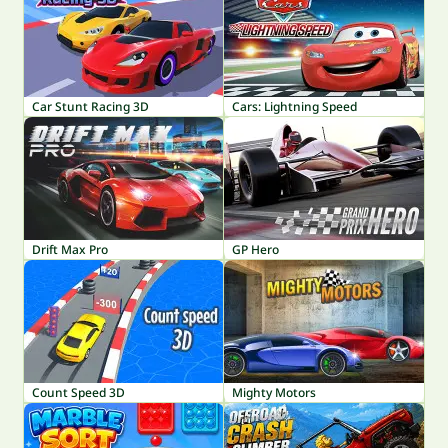
Car Stunt Racing 3D
Cars: Lightning Speed
Drift Max Pro
GP Hero
Count Speed 3D
Mighty Motors