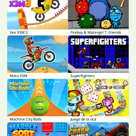
Vex X3M 3
Fireboy & Watergirl 7: Friends
Moto X3M
Superfighters
Machine City Balls
Juego de la oca