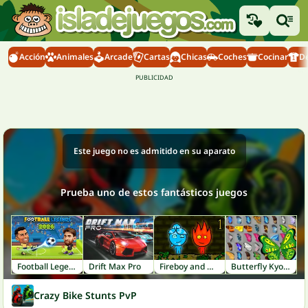
Acción
Animales
Arcade
Cartas
Chicas
Coches
Cocinar
D
Este juego no es admitido en su aparato
Prueba uno de estos fantásticos juegos
Football Legends 2026
Drift Max Pro
Fireboy and Watergirl 1: Forest Temple
Butterfly Kyodai
Crazy Bike Stunts PvP