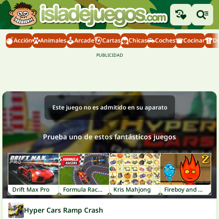
Acción
Animales
Arcade
Cartas
Chicas
Coches
Cocinar
D
Este juego no es admitido en su aparato
Prueba uno de estos fantásticos juegos
Drift Max Pro
Formula Racers
Kris Mahjong
Fireboy and Watergirl 2: Light Temple
Hyper Cars Ramp Crash