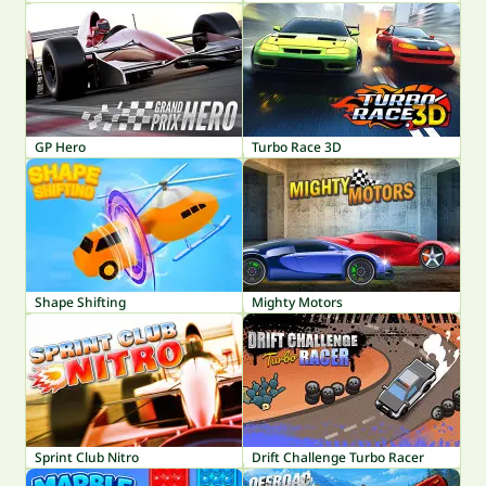
GP Hero
Turbo Race 3D
Shape Shifting
Mighty Motors
Sprint Club Nitro
Drift Challenge Turbo Racer