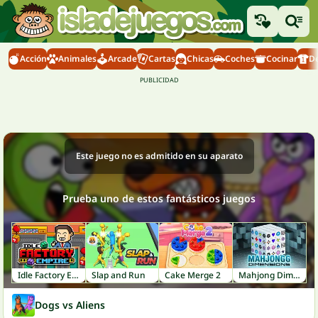
Acción
Animales
Arcade
Cartas
Chicas
Coches
Cocinar
D
Este juego no es admitido en su aparato
Prueba uno de estos fantásticos juegos
Idle Factory Empire
Slap and Run
Cake Merge 2
Mahjong Dimensions
Dogs vs Aliens