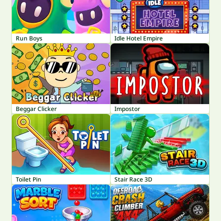
Run Boys
Idle Hotel Empire
Beggar Clicker
Impostor
Toilet Pin
Stair Race 3D