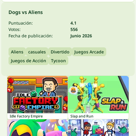
Dogs vs Aliens
Puntuación:
4.1
Votos:
556
Fecha de publicación:
Junio 2026
Aliens
casuales
Divertido
Juegos Arcade
Juegos de Acción
Tycoon
Idle Factory Empire
Slap and Run