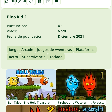
5.3K
1.5K
Bloo Kid 2
Puntuación:
4.1
Votos:
6720
Fecha de publicación:
Diciembre 2021
Juegos Arcade
Juegos de Aventuras
Plataforma
Retro
Supervivencia
Teclado
Ball Tales - The Holy Treasure
Fireboy and Watergirl 1: Forest Temple